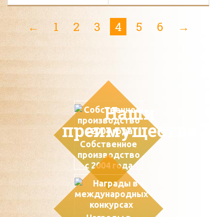
←
1
2
3
4
5
6
→
Наши
преимущества
Собственное
производство
с 2004 года