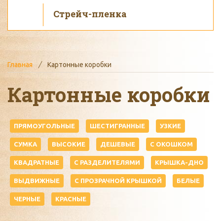
Стрейч-пленка
Главная
Картонные коробки
Картонные коробки
ПРЯМОУГОЛЬНЫЕ
ШЕСТИГРАННЫЕ
УЗКИЕ
СУМКА
ВЫСОКИЕ
ДЕШЕВЫЕ
С ОКОШКОМ
КВАДРАТНЫЕ
С РАЗДЕЛИТЕЛЯМИ
КРЫШКА-ДНО
ВЫДВИЖНЫЕ
С ПРОЗРАЧНОЙ КРЫШКОЙ
БЕЛЫЕ
ЧЕРНЫЕ
КРАСНЫЕ