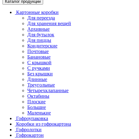
Каталог продукции
Картонные коробки
Для переезда
Для хранения вещей
Архивные
Для бутылок
Для пиццы
Кондитерские
Почтовые
Банановые
С крышкой
С ручками
Без крышки
Длинные
Треугольные
Четырехклапанные
Октабины
Плоские
Большие
Маленькие
Гофроупаковка
Коробки из гофрокартона
Гофролотки
Гофрокартон