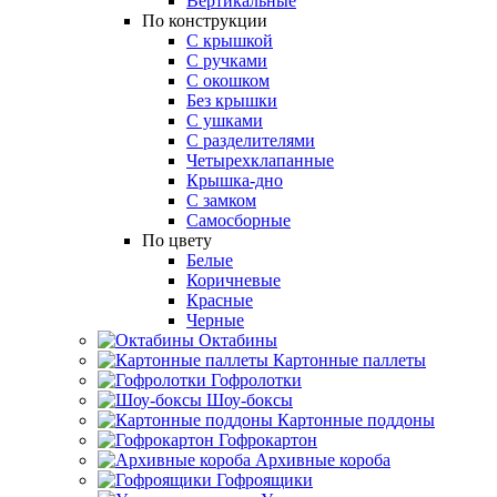
Вертикальные
По конструкции
С крышкой
С ручками
С окошком
Без крышки
С ушками
С разделителями
Четырехклапанные
Крышка-дно
С замком
Самосборные
По цвету
Белые
Коричневые
Красные
Черные
Октабины
Картонные паллеты
Гофролотки
Шоу-боксы
Картонные поддоны
Гофрокартон
Архивные короба
Гофроящики