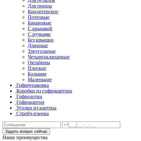
Для бутылок
Для пиццы
Кондитерские
Почтовые
Банановые
С крышкой
С ручками
Без крышки
Длинные
Треугольные
Четырехклапанные
Октабины
Плоские
Большие
Маленькие
Гофроупаковка
Коробки из гофрокартона
Гофролотки
Гофрокартон
Уголки из картона
Стрейч-пленка
Задать вопрос сейчас
Наши преимущества