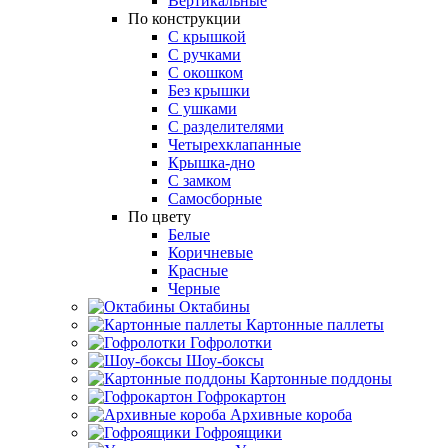
Вертикальные
По конструкции
С крышкой
С ручками
С окошком
Без крышки
С ушками
С разделителями
Четырехклапанные
Крышка-дно
С замком
Самосборные
По цвету
Белые
Коричневые
Красные
Черные
Октабины
Картонные паллеты
Гофролотки
Шоу-боксы
Картонные поддоны
Гофрокартон
Архивные короба
Гофроящики