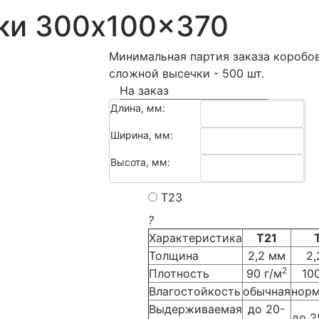
ки 300x100x370
Минимальная партия заказа коробо
сложной высечки - 500 шт.
На заказ
Длина, мм:
Тип картона:
Ширина, мм:
T21
Высота, мм:
T22
T23
?
Характеристика
Т21
Толщина
2,2 мм
2,
2
Плотность
90 г/м
10
Влагостойкость
обычная
норм
Выдерживаемая
до 20-
до 2