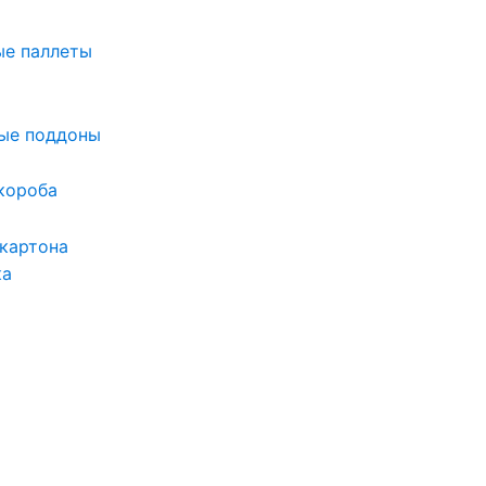
ые паллеты
ые поддоны
короба
 картона
ка