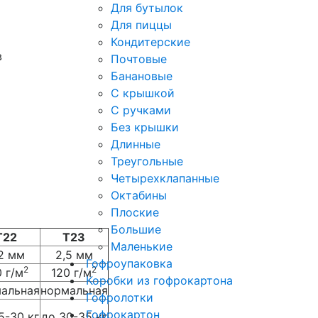
Для бутылок
Для пиццы
Кондитерские
в
Почтовые
Банановые
С крышкой
С ручками
Без крышки
Длинные
Треугольные
Четырехклапанные
Октабины
Плоские
Большие
Т22
Т23
Маленькие
2 мм
2,5 мм
Гофроупаковка
2
2
0 г/м
120 г/м
Коробки из гофрокартона
альная
нормальная
Гофролотки
Гофрокартон
5-30 кг
до 30-35 кг