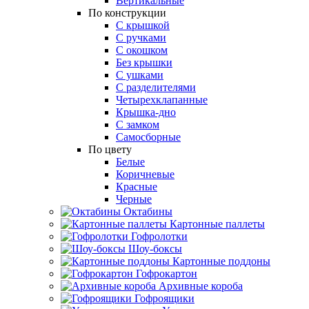
Вертикальные
По конструкции
С крышкой
С ручками
С окошком
Без крышки
С ушками
С разделителями
Четырехклапанные
Крышка-дно
С замком
Самосборные
По цвету
Белые
Коричневые
Красные
Черные
Октабины
Картонные паллеты
Гофролотки
Шоу-боксы
Картонные поддоны
Гофрокартон
Архивные короба
Гофроящики