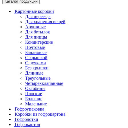
Каталог продукции
Картонные коробки
Для переезда
Для хранения вещей
Архивные
Для бутылок
Для пиццы
Кондитерские
Почтовые
Банановые
С крышкой
С ручками
Без крышки
Длинные
Треугольные
Четырехклапанные
Октабины
Плоские
Большие
Маленькие
Гофроупаковка
Коробки из гофрокартона
Гофролотки
Гофрокартон