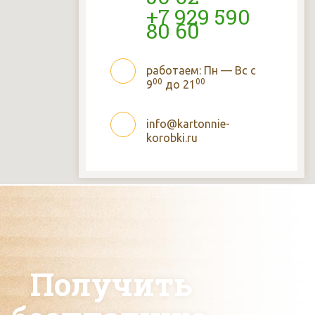
+7 929 590
80 60
работаем: Пн — Вс с
00
00
9
до 21
info@kartonnie-
korobki.ru
Получить