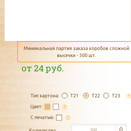
Минимальная партия заказа коробов сложной
высечки - 500 шт.
от
24
руб.
Тип картона:
T21
T22
T23
?
Цвет:
?
С печатью
?
Количество