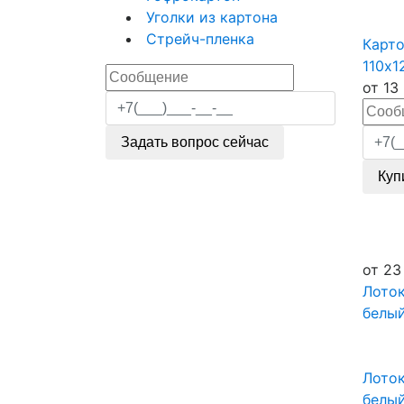
Уголки из картона
Стрейч-пленка
Карт
110x1
от
13
Задать вопрос сейчас
Куп
от
23
Лото
белы
Лото
белы