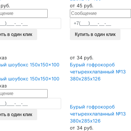
руб.
от
45
руб.
ить в один клик
Купить в один клик
каз
от
34
руб.
ный шоубокс 150x150x100
Бурый гофрокороб
четырехклапанный №13
ный шоубокс 150x150x100
380х285х126
каз
Бурый гофрокороб
четырехклапанный №13
ить в один клик
380х285х126
от
34
руб.