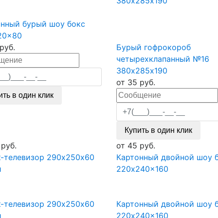
380х285х190
онный бурый шоу бокс
20x80
руб.
Бурый гофрокороб
четырехклапанный №16
380х285х190
от
35
руб.
ить в один клик
Купить в один клик
руб.
от
45
руб.
к-телевизор 290х250х60
Картонный двойной шоу 
й
220x240x160
к-телевизор 290х250х60
Картонный двойной шоу 
й
220x240x160