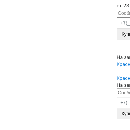
от
23
Куп
На за
Крас
Крас
На за
Куп