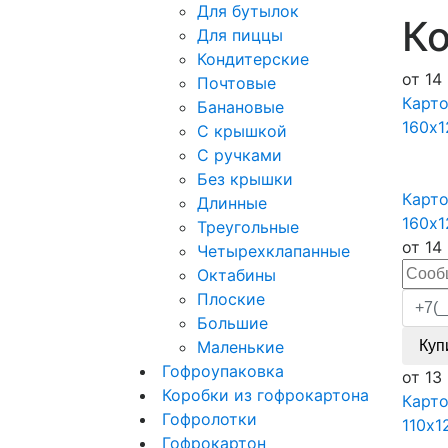
Для бутылок
Ко
Для пиццы
Кондитерские
от
14
Почтовые
Карто
Банановые
160x1
С крышкой
С ручками
Без крышки
Карто
Длинные
160x1
Треугольные
от
14
Четырехклапанные
Октабины
Плоские
Большие
Маленькие
Куп
Гофроупаковка
от
13
Коробки из гофрокартона
Карт
Гофролотки
110x1
Гофрокартон