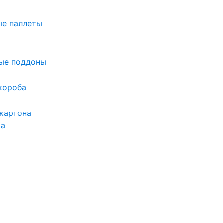
ые паллеты
ые поддоны
короба
 картона
ка