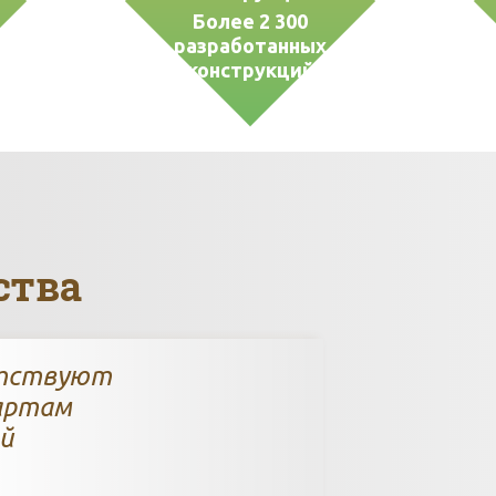
Более 2 300
разработанных
конструкций
ства
етствуют
артам
й