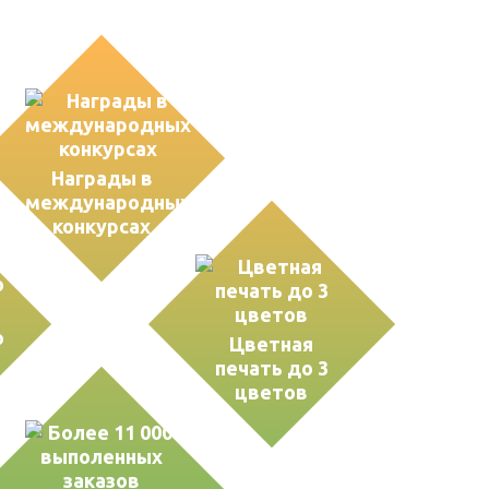
Награды в
международных
конкурсах
о
Цветная
печать до 3
цветов