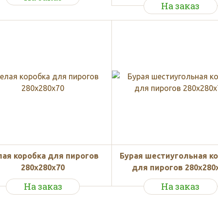
На заказ
лая коробка для пирогов
Бурая шестиугольная к
280x280x70
для пирогов 280x280
На заказ
На заказ