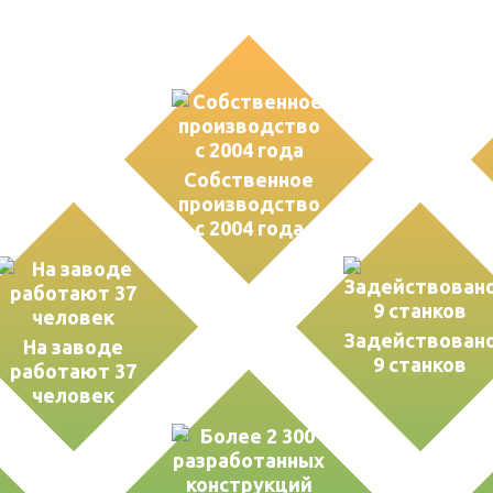
ва
Собственное
производство
с 2004 года
Задействован
На заводе
9 станков
работают 37
человек