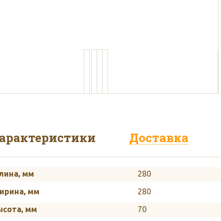
пользуем белый и бурый кар
арактеристики
Доставка
лина, мм
280
ирина, мм
280
ысота, мм
70