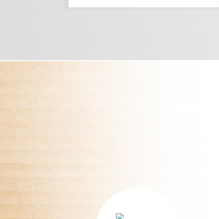
Всег
ч