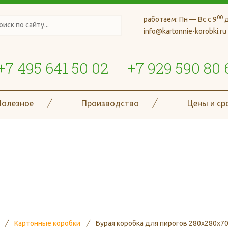
00
работаем:
Пн — Вс с 9
д
info@kartonnie-korobki.ru
+7 495 641 50 02
+7 929 590 80 
Полезное
Производство
Цены и ср
де более 70 типов и размеро
гофроизделий
Картонные коробки
Бурая коробка для пирогов 280x280x7