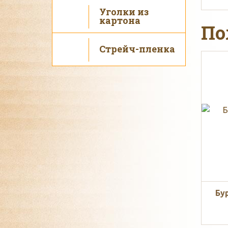
Уголки из
картона
По
Стрейч-пленка
Бу