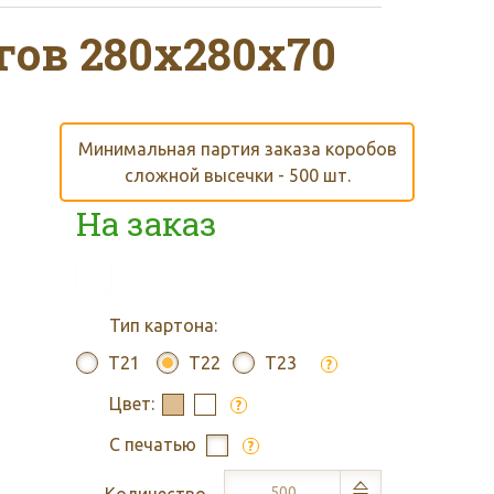
зе на сумму от 30 000
гов 280x280x70
Минимальная партия заказа коробов
сложной высечки - 500 шт.
На заказ
кету от 3 дней
Тип картона:
T21
T22
T23
?
Цвет:
?
мерам или чертежам
С печатью
?