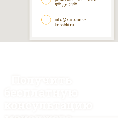
00
00
9
до 21
info@kartonnie-
korobki.ru
Получить
бесплатную
консультацию
менеджера