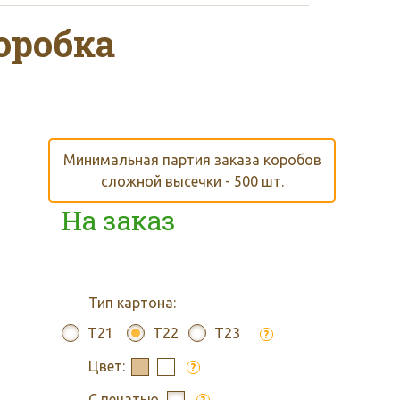
зе на сумму от 30 000
оробка
Минимальная партия заказа коробов
кету от 3 дней
сложной высечки - 500 шт.
На заказ
Тип картона:
T21
T22
T23
мерам или чертежам
?
Цвет:
?
С печатью