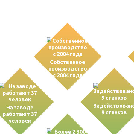
ва
Собственное
производство
с 2004 года
Задействован
На заводе
9 станков
работают 37
человек