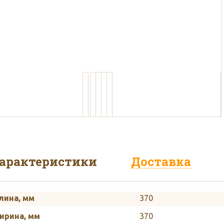
пользуем белый и бурый кар
арактеристики
Доставка
лина, мм
370
ирина, мм
370