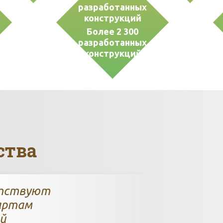
Более 2 300
разработанных
конструкций
ства
етствуют
артам
й