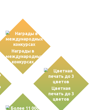
Награды в
международных
конкурсах
о
Цветная
печать до 3
цветов