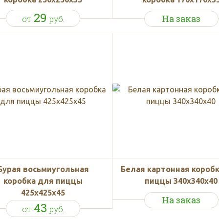
29
На заказ
от
руб.
Бурая восьмиугольная
Белая картонная короб
коробка для пиццы
пиццы 340х340х40
425х425х45
На заказ
43
от
руб.