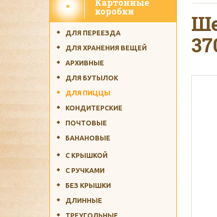
Картонные
Бесплатная доставка 
коробки
Ше
ДЛЯ ПЕРЕЕЗДА
37
ДЛЯ ХРАНЕНИЯ ВЕЩЕЙ
АРХИВНЫЕ
ДЛЯ БУТЫЛОК
ДЛЯ ПИЦЦЫ
Срок изготовл
КОНДИТЕРСКИЕ
ПОЧТОВЫЕ
БАНАНОВЫЕ
С КРЫШКОЙ
С РУЧКАМИ
Производство коро
БЕЗ КРЫШКИ
ДЛИННЫЕ
ТРЕУГОЛЬНЫЕ