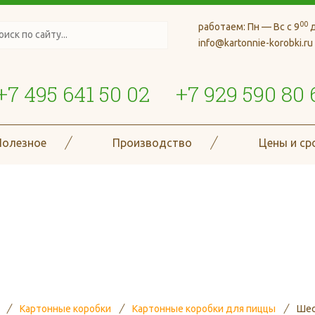
00
работаем:
Пн — Вс с 9
д
info@kartonnie-korobki.ru
+7 495 641 50 02
+7 929 590 80 
Полезное
Производство
Цены и ср
де более 70 типов и размеро
гофроизделий
Картонные коробки
Картонные коробки для пиццы
Шес