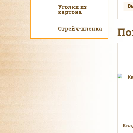
Уголки из
В
картона
Стрейч-пленка
По
Ква