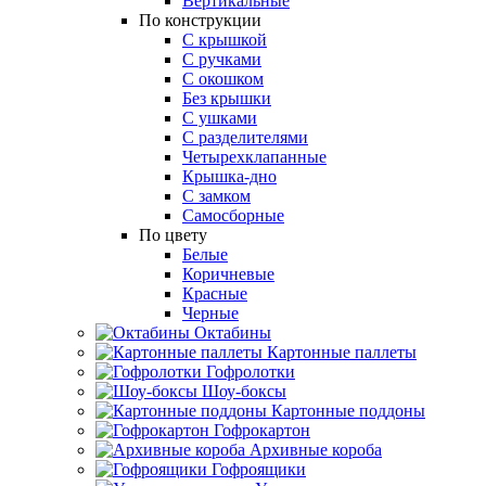
Вертикальные
По конструкции
С крышкой
С ручками
С окошком
Без крышки
С ушками
С разделителями
Четырехклапанные
Крышка-дно
С замком
Самосборные
По цвету
Белые
Коричневые
Красные
Черные
Октабины
Картонные паллеты
Гофролотки
Шоу-боксы
Картонные поддоны
Гофрокартон
Архивные короба
Гофроящики