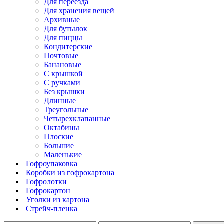
Для переезда
Для хранения вещей
Архивные
Для бутылок
Для пиццы
Кондитерские
Почтовые
Банановые
С крышкой
С ручками
Без крышки
Длинные
Треугольные
Четырехклапанные
Октабины
Плоские
Большие
Маленькие
Гофроупаковка
Коробки из гофрокартона
Гофролотки
Гофрокартон
Уголки из картона
Стрейч-пленка