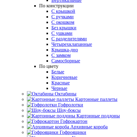
Вертикальные
По конструкции
С крышкой
С ручками
С окошком
Без крышки
С ушками
С разделителями
Четырехклапанные
Крышка-дно
С замком
Самосборные
По цвету
Белые
Коричневые
Красные
Черные
Октабины
Картонные паллеты
Гофролотки
Шоу-боксы
Картонные поддоны
Гофрокартон
Архивные короба
Гофроящики