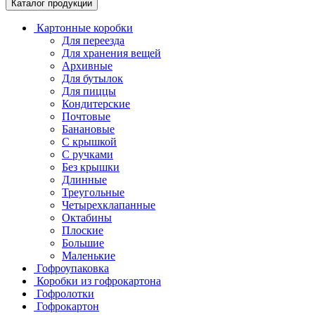
Каталог продукции
Картонные коробки
Для переезда
Для хранения вещей
Архивные
Для бутылок
Для пиццы
Кондитерские
Почтовые
Банановые
С крышкой
С ручками
Без крышки
Длинные
Треугольные
Четырехклапанные
Октабины
Плоские
Большие
Маленькие
Гофроупаковка
Коробки из гофрокартона
Гофролотки
Гофрокартон