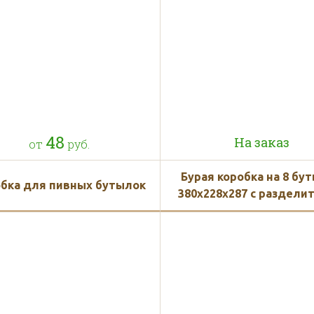
пользуем белый и бурый кар
48
На заказ
от
руб.
Бурая коробка на 8 бу
бка для пивных бутылок
380x228x287 с раздели