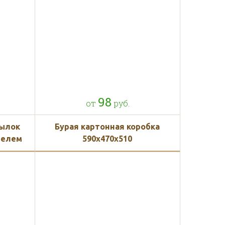
тон
98
от
руб.
тылок
Бурая картонная коробка
телем
590х470х510