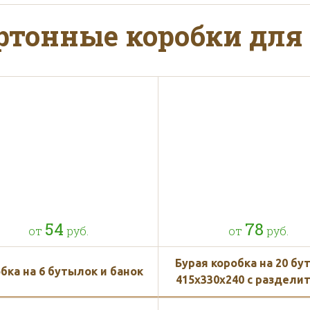
по Москве и области при зака
ртонные коробки для
рублей
ения коробок по готовому ма
54
78
от
руб.
от
руб.
бок по индивидуальным раз
Бурая коробка на 20 б
бка на 6 бутылок и банок
415x330x240 с раздели