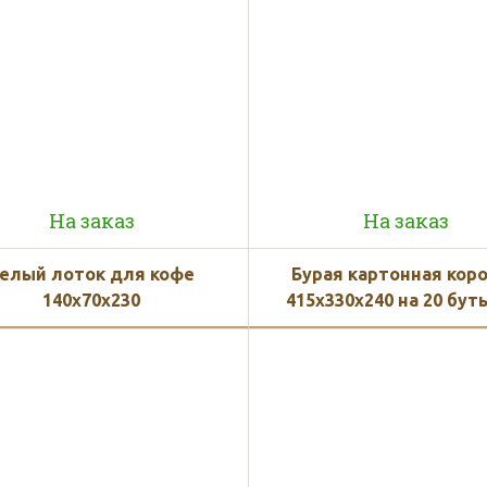
На заказ
На заказ
елый лоток для кофе
Бурая картонная кор
140x70x230
415x330x240 на 20 бут