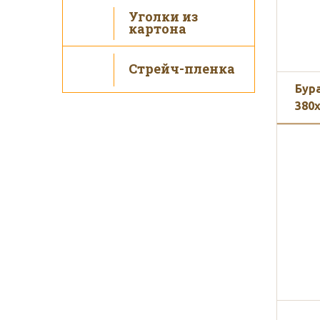
Уголки из
картона
Стрейч-пленка
Бура
380