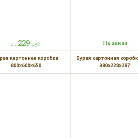
229
На заказ
от
руб.
рая картонная коробка
Бурая картонная короб
800х600х650
380x228x287