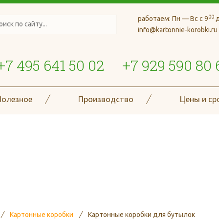
00
работаем:
Пн — Вс с 9
д
info@kartonnie-korobki.ru
+7 495 641 50 02
+7 929 590 80 
Полезное
Производство
Цены и ср
де более 70 типов и размеро
гофроизделий
Картонные коробки
Картонные коробки для бутылок