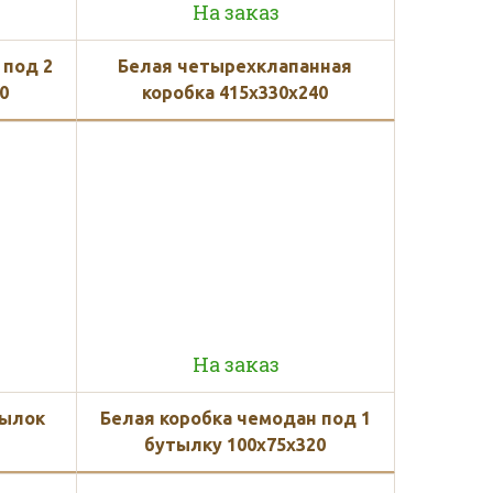
На заказ
 под 2
Белая четырехклапанная
0
коробка 415x330x240
На заказ
тылок
Белая коробка чемодан под 1
бутылку 100х75х320