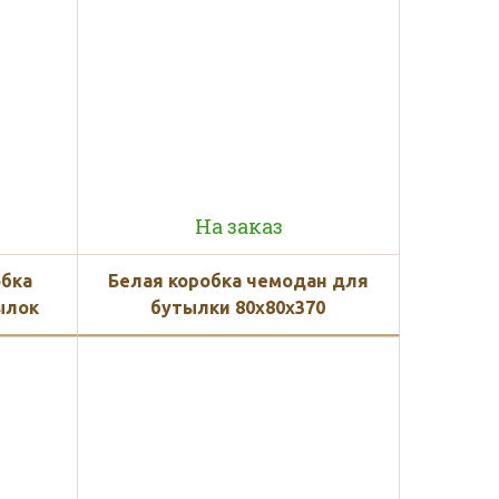
На заказ
обка
Белая коробка чемодан для
ылок
бутылки 80x80x370