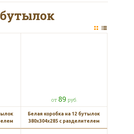
зе на сумму от 30 000
 бутылок
кету от 3 дней
89
от
руб.
мерам или чертежам
утылок
Белая коробка на 12 бутылок
телем
380x304x285 с разделителем