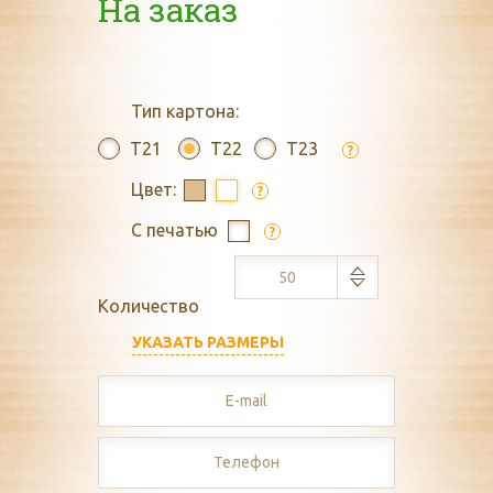
На заказ
Тип картона:
T21
T22
T23
?
Цвет:
?
С печатью
?
Количество
УКАЗАТЬ РАЗМЕРЫ