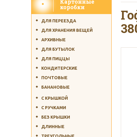
Картонные
Бесплатная доставка 
коробки
Го
ДЛЯ ПЕРЕЕЗДА
38
ДЛЯ ХРАНЕНИЯ ВЕЩЕЙ
АРХИВНЫЕ
ДЛЯ БУТЫЛОК
ДЛЯ ПИЦЦЫ
Срок изготовл
КОНДИТЕРСКИЕ
ПОЧТОВЫЕ
БАНАНОВЫЕ
С КРЫШКОЙ
С РУЧКАМИ
Производство коро
БЕЗ КРЫШКИ
ДЛИННЫЕ
ТРЕУГОЛЬНЫЕ