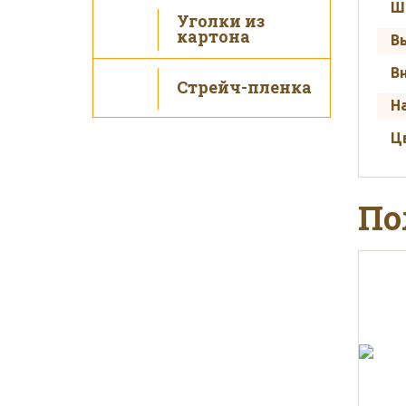
Ш
Уголки из
картона
В
В
Стрейч-пленка
Н
Ц
По