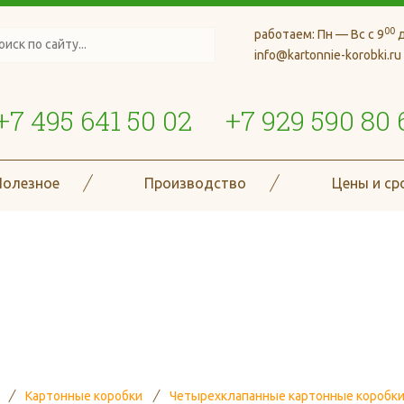
00
работаем:
Пн — Вс с 9
д
info@kartonnie-korobki.ru
+7 495 641 50 02
+7 929 590 80 
Полезное
Производство
Цены и ср
де более 70 типов и размеро
гофроизделий
Картонные коробки
Четырехклапанные картонные коробк