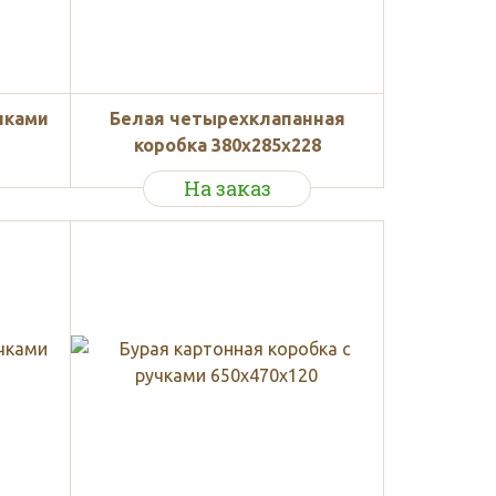
чками
Белая четырехклапанная
коробка 380х285х228
На заказ