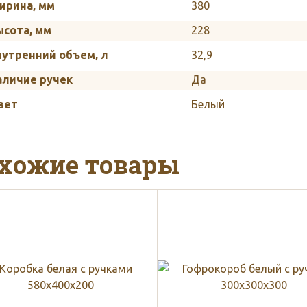
ирина, мм
380
ысота, мм
228
нутренний объем, л
32,9
аличие ручек
Да
вет
Белый
хожие товары