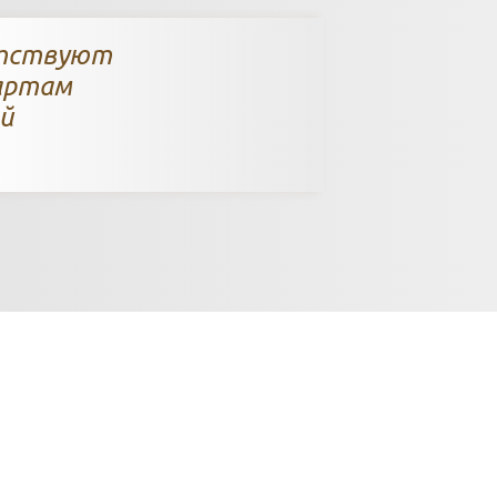
етствуют
артам
й
да доставляем то
етко установленн