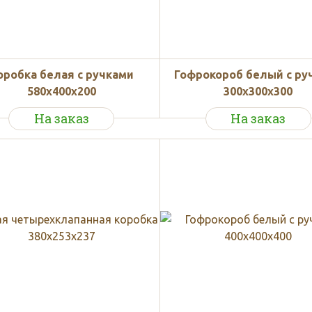
оробка белая с ручками
Гофрокороб белый с ру
580x400x200
300х300х300
На заказ
На заказ