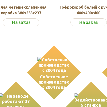
елая четырехклапанная
Гофрокороб белый с ру
коробка 380х253х237
400х400х400
На заказ
На заказ
ва
Собственное
производство
с 2004 года