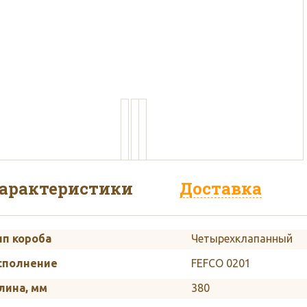
пользуем белый и бурый кар
арактеристики
Доставка
ип короба
Четырехклапанный
сполнение
FEFCO 0201
лина, мм
380