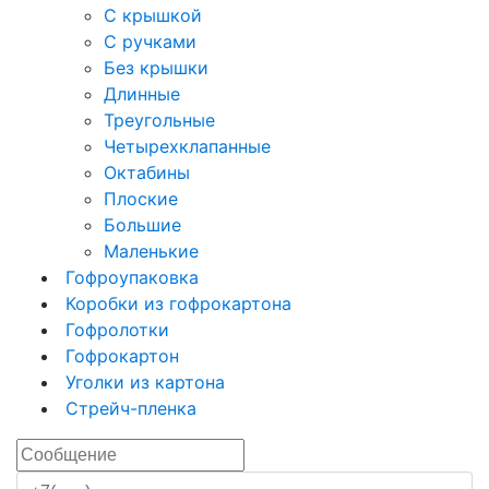
С крышкой
С ручками
Без крышки
Длинные
Треугольные
Четырехклапанные
Октабины
Плоские
Большие
Маленькие
Гофроупаковка
Коробки из гофрокартона
Гофролотки
Гофрокартон
Уголки из картона
Стрейч-пленка