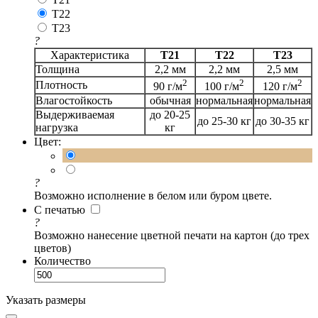
T22
T23
?
Характеристика
Т21
Т22
Т23
Толщина
2,2 мм
2,2 мм
2,5 мм
2
2
2
Плотность
90 г/м
100 г/м
120 г/м
Влагостойкость
обычная
нормальная
нормальная
Выдерживаемая
до 20-25
до 25-30 кг
до 30-35 кг
нагрузка
кг
Цвет:
?
Возможно исполнение в белом или буром цвете.
С печатью
?
Возможно нанесение цветной печати на картон (до трех
цветов)
Количество
Указать размеры