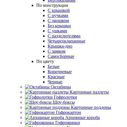
Вертикальные
По конструкции
С крышкой
С ручками
С окошком
Без крышки
С ушками
С разделителями
Четырехклапанные
Крышка-дно
С замком
Самосборные
По цвету
Белые
Коричневые
Красные
Черные
Октабины
Картонные паллеты
Гофролотки
Шоу-боксы
Картонные поддоны
Гофрокартон
Архивные короба
Гофроящики