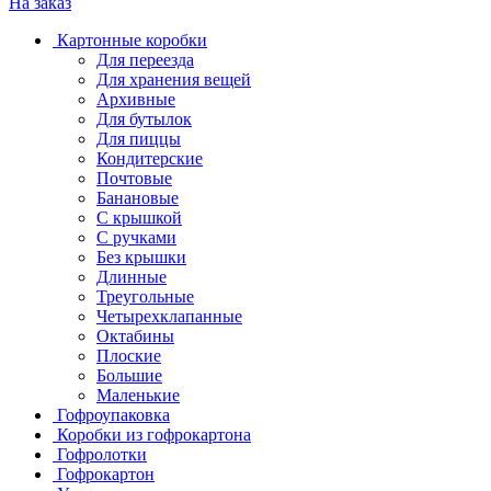
На заказ
Картонные коробки
Для переезда
Для хранения вещей
Архивные
Для бутылок
Для пиццы
Кондитерские
Почтовые
Банановые
С крышкой
С ручками
Без крышки
Длинные
Треугольные
Четырехклапанные
Октабины
Плоские
Большие
Маленькие
Гофроупаковка
Коробки из гофрокартона
Гофролотки
Гофрокартон