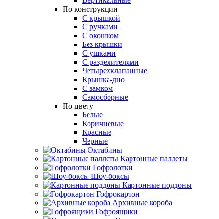
Вертикальные
По конструкции
С крышкой
С ручками
С окошком
Без крышки
С ушками
С разделителями
Четырехклапанные
Крышка-дно
С замком
Самосборные
По цвету
Белые
Коричневые
Красные
Черные
Октабины
Картонные паллеты
Гофролотки
Шоу-боксы
Картонные поддоны
Гофрокартон
Архивные короба
Гофроящики