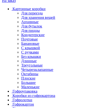
На заказ
Картонные коробки
Для переезда
Для хранения вещей
Архивные
Для бутылок
Для пиццы
Кондитерские
Почтовые
Банановые
С крышкой
С ручками
Без крышки
Длинные
Треугольные
Четырехклапанные
Октабины
Плоские
Большие
Маленькие
Гофроупаковка
Коробки из гофрокартона
Гофролотки
Гофрокартон