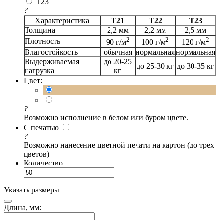
T23
?
Характеристика
Т21
Т22
Т23
Толщина
2,2 мм
2,2 мм
2,5 мм
2
2
2
Плотность
90 г/м
100 г/м
120 г/м
Влагостойкость
обычная
нормальная
нормальная
Выдерживаемая
до 20-25
до 25-30 кг
до 30-35 кг
нагрузка
кг
Цвет:
?
Возможно исполнение в белом или буром цвете.
С печатью
?
Возможно нанесение цветной печати на картон (до трех
цветов)
Количество
Указать размеры
Длина, мм: