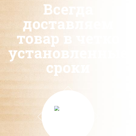
Всегда
доставляем
товар в четко
установленные
сроки