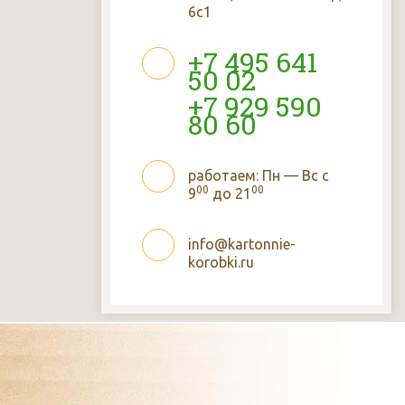
6с1
+7 495 641
50 02
+7 929 590
80 60
работаем: Пн — Вс с
00
00
9
до 21
info@kartonnie-
korobki.ru