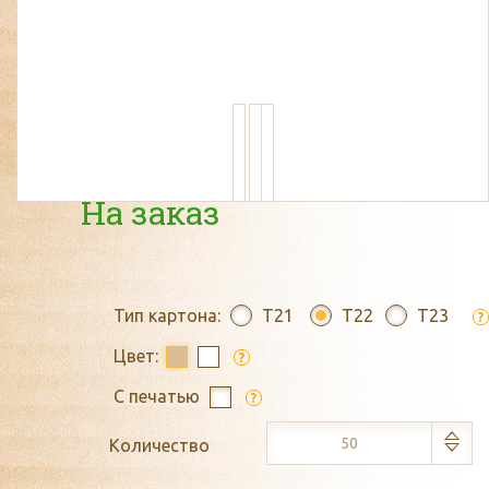
На заказ
Тип картона:
T21
T22
T23
?
Цвет:
?
С печатью
?
Количество