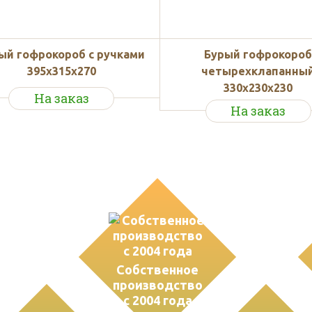
ый гофрокороб с ручками
Бурый гофрокоро
395х315х270
четырехклапанны
330х230х230
На заказ
На заказ
ва
Собственное
производство
с 2004 года