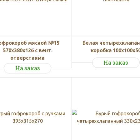
офрокороб мясной №15
Белая четырехклапа
570x380x126 с вент.
коробка 100х100х5
отверстиями
На заказ
На заказ