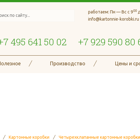
00
работаем:
Пн — Вс с 9
д
info@kartonnie-korobki.ru
+7 495 641 50 02
+7 929 590 80 
Полезное
Производство
Цены и ср
де более 70 типов и размеро
гофроизделий
Картонные коробки
Четырехклапанные картонные коробк