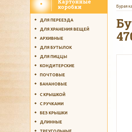
Картонные
Бесплатная доставка 
коробки
Бурая к
Бу
ДЛЯ ПЕРЕЕЗДА
ДЛЯ ХРАНЕНИЯ ВЕЩЕЙ
47
АРХИВНЫЕ
ДЛЯ БУТЫЛОК
ДЛЯ ПИЦЦЫ
Срок изготовл
КОНДИТЕРСКИЕ
ПОЧТОВЫЕ
БАНАНОВЫЕ
С КРЫШКОЙ
С РУЧКАМИ
Производство коро
БЕЗ КРЫШКИ
ДЛИННЫЕ
ТРЕУГОЛЬНЫЕ