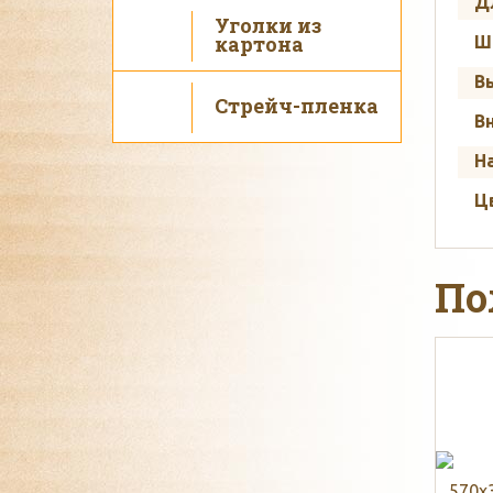
Д
Уголки из
картона
Ш
В
Стрейч-пленка
В
Н
Ц
По