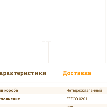
пользуем белый и бурый кар
арактеристики
Доставка
ип короба
Четырехклапанный
сполнение
FEFCO 0201