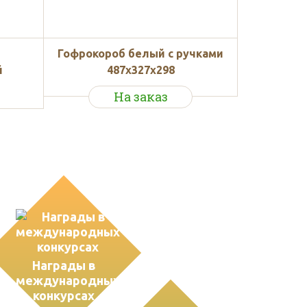
б
Гофрокороб белый с ручками
й
487х327х298
На заказ
Награды в
международных
конкурсах