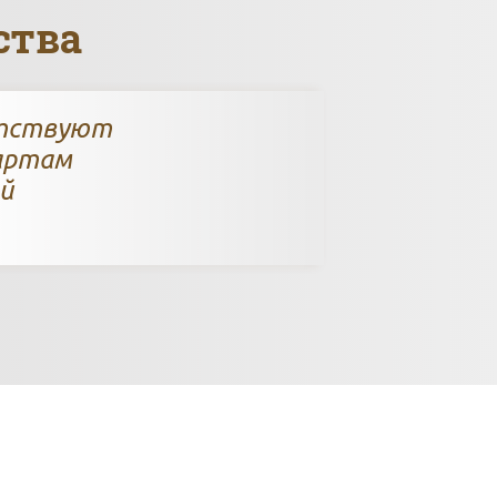
ства
етствуют
артам
й
да доставляем то