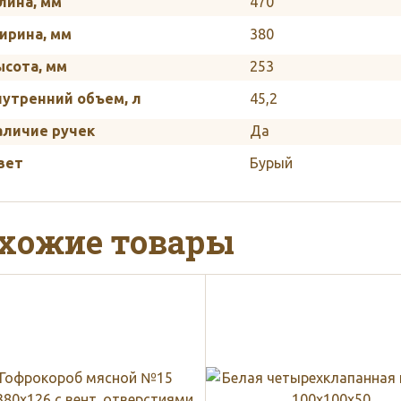
лина, мм
470
ирина, мм
380
ысота, мм
253
нутренний объем, л
45,2
аличие ручек
Да
вет
Бурый
хожие товары