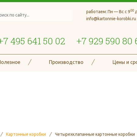
00
работаем:
Пн — Вс с 9
д
info@kartonnie-korobki.ru
+7 495 641 50 02
+7 929 590 80 
Полезное
Производство
Цены и ср
де более 70 типов и размеро
гофроизделий
Картонные коробки
Четырехклапанные картонные коробки