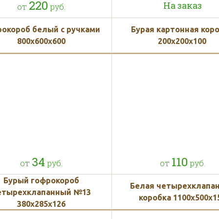
220
На заказ
от
руб.
рокороб белый с ручками
Бурая картонная кор
800х600х600
200х200х100
34
110
от
руб.
от
руб.
Бурый гофрокороб
Белая четырехклапа
етырехклапанный №13
коробка 1100x500x1
380х285х126