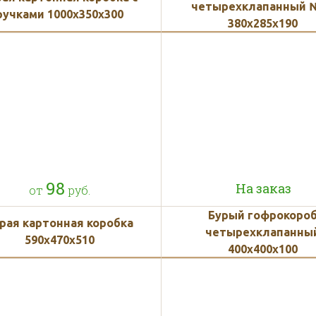
четырехклапанный 
ручками 1000x350x300
380х285х190
98
На заказ
от
руб.
Бурый гофрокоро
рая картонная коробка
четырехклапанны
590х470х510
400х400х100