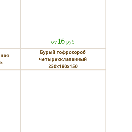
16
от
руб.
Бурый гофрокороб
нная
четырехклапанный
95
250х180х150