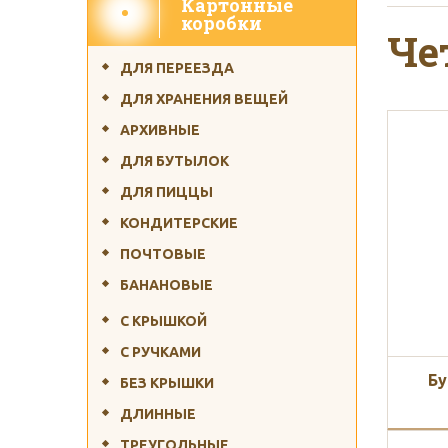
Картонные
Бесплатная доставка 
коробки
Че
ДЛЯ ПЕРЕЕЗДА
ДЛЯ ХРАНЕНИЯ ВЕЩЕЙ
АРХИВНЫЕ
ДЛЯ БУТЫЛОК
ДЛЯ ПИЦЦЫ
Срок изготовл
КОНДИТЕРСКИЕ
ПОЧТОВЫЕ
БАНАНОВЫЕ
С КРЫШКОЙ
С РУЧКАМИ
Производство коро
Бу
БЕЗ КРЫШКИ
ДЛИННЫЕ
ТРЕУГОЛЬНЫЕ