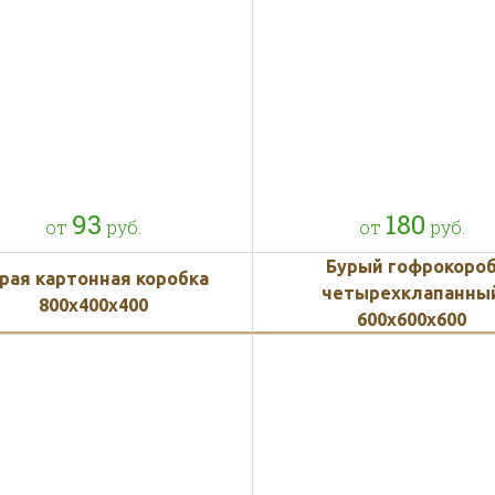
пользуем белый и бурый кар
93
180
от
руб.
от
руб.
Бурый гофрокоро
рая картонная коробка
четырехклапанны
800x400x400
600х600х600