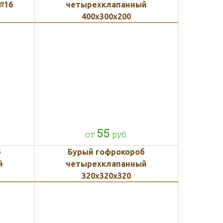
№16
четырехклапанный
400х300х200
55
от
руб.
б
Бурый гофрокороб
й
четырехклапанный
320х320х320