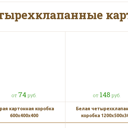
по Москве и области при зака
тырехклапанные кар
рублей
ения коробок по готовому ма
74
148
от
руб.
от
руб.
бок по индивидуальным раз
рая картонная коробка
Белая четырехклапа
600x400x400
коробка 1200x500x3