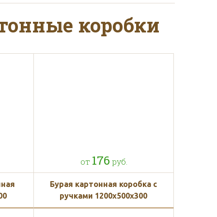
зе на сумму от 30 000
тонные коробки
кету от 3 дней
176
от
руб.
мерам или чертежам
нная
Бурая картонная коробка с
00
ручками 1200x500x300