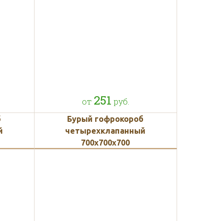
тон
251
от
руб.
б
Бурый гофрокороб
й
четырехклапанный
700х700х700