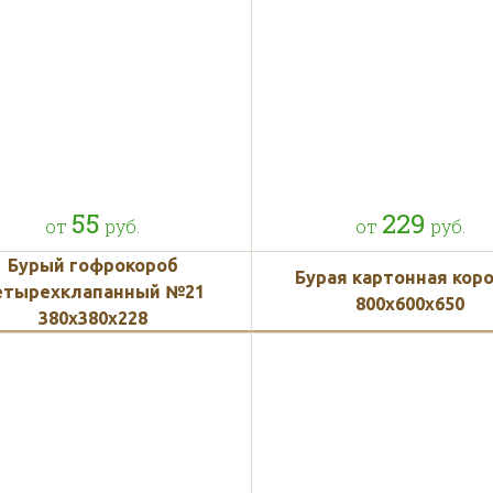
55
229
от
руб.
от
руб.
Бурый гофрокороб
Бурая картонная кор
етырехклапанный №21
800х600х650
380х380х228