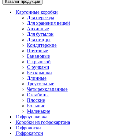
Каталог продукции
Картонные коробки
Для переезда
Для хранения вещей
Архивные
Для бутылок
Для пиццы
Кондитерские
Почтовые
Банановые
С крышкой
С ручками
Без крышки
Длинные
Треугольные
Четырехклапанные
Октабины
Плоские
Большие
Маленькие
Гофроупаковка
Коробки из гофрокартона
Гофролотки
Гофрокартон