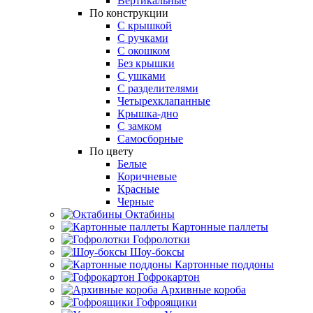
Вертикальные
По конструкции
С крышкой
С ручками
С окошком
Без крышки
С ушками
С разделителями
Четырехклапанные
Крышка-дно
С замком
Самосборные
По цвету
Белые
Коричневые
Красные
Черные
Октабины
Картонные паллеты
Гофролотки
Шоу-боксы
Картонные поддоны
Гофрокартон
Архивные короба
Гофроящики