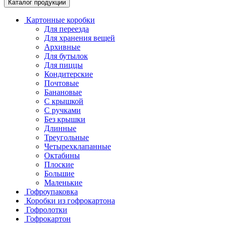
Каталог продукции
Картонные коробки
Для переезда
Для хранения вещей
Архивные
Для бутылок
Для пиццы
Кондитерские
Почтовые
Банановые
С крышкой
С ручками
Без крышки
Длинные
Треугольные
Четырехклапанные
Октабины
Плоские
Большие
Маленькие
Гофроупаковка
Коробки из гофрокартона
Гофролотки
Гофрокартон