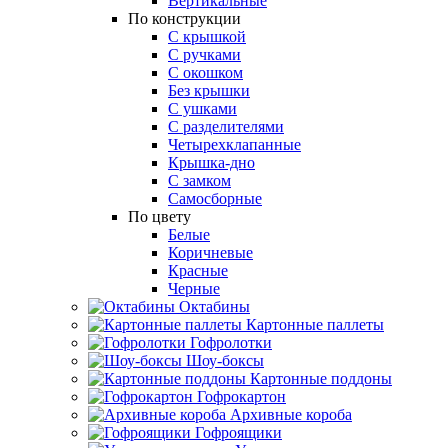
Вертикальные
По конструкции
С крышкой
С ручками
С окошком
Без крышки
С ушками
С разделителями
Четырехклапанные
Крышка-дно
С замком
Самосборные
По цвету
Белые
Коричневые
Красные
Черные
Октабины
Картонные паллеты
Гофролотки
Шоу-боксы
Картонные поддоны
Гофрокартон
Архивные короба
Гофроящики