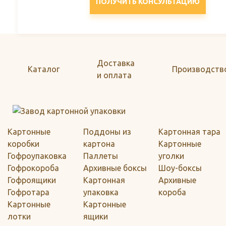
ПОЛУЧИТЬ КОНСУЛЬТАЦИЮ
Доставка
Каталог
Производств
и оплата
Картонные
Поддоны из
Картонная тара
коробки
картона
Картонные
Гофроупаковка
Паллеты
уголки
Гофрокороба
Архивные боксы
Шоу-боксы
Гофроящики
Картонная
Архивные
Гофротара
упаковка
короба
Картонные
Картонные
лотки
ящики