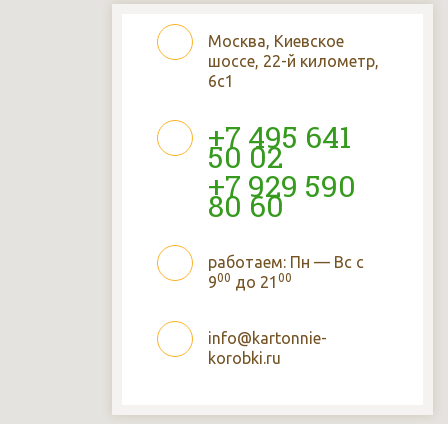
Москва, Киевское
шоссе, 22-й километр,
6с1
+7 495 641
50 02
+7 929 590
80 60
работаем: Пн — Вс с
00
00
9
до 21
info@kartonnie-
korobki.ru