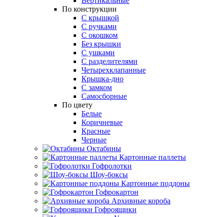
Вертикальные
По конструкции
С крышкой
С ручками
С окошком
Без крышки
С ушками
С разделителями
Четырехклапанные
Крышка-дно
С замком
Самосборные
По цвету
Белые
Коричневые
Красные
Черные
Октабины
Картонные паллеты
Гофролотки
Шоу-боксы
Картонные поддоны
Гофрокартон
Архивные короба
Гофроящики