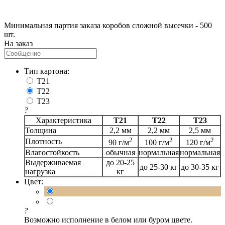
Минимальная партия заказа коробов сложной высечки - 500
шт.
На заказ
Тип картона:
T21
T22
T23
?
Характеристика
Т21
Т22
Т23
Толщина
2,2 мм
2,2 мм
2,5 мм
2
2
2
Плотность
90 г/м
100 г/м
120 г/м
Влагостойкость
обычная
нормальная
нормальная
Выдерживаемая
до 20-25
до 25-30 кг
до 30-35 кг
нагрузка
кг
Цвет:
?
Возможно исполнение в белом или буром цвете.