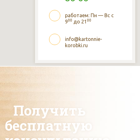
работаем: Пн — Вс с
00
00
9
до 21
info@kartonnie-
korobki.ru
Получить
бесплатную